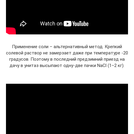
Применение соли – альтернативный метод. Крепкий
солевой раствор не замерзает даже при температуре -20
градусов. Поэтому в последний предзимний приезд на
дачу в унитаз высыпают одну-две пачки NaCl (1–2 кг).