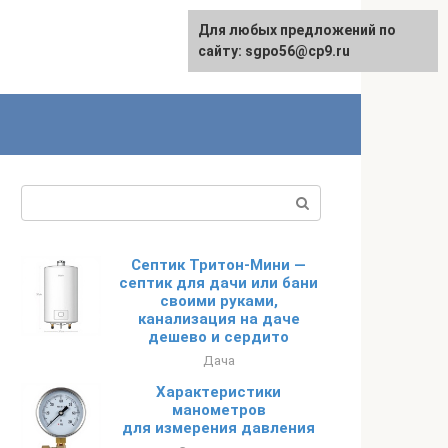
Для любых предложений по
English
сайту: sgpo56@cp9.ru
Поиск:
Септик Тритон-Мини —
септик для дачи или бани
своими руками,
канализация на даче
дешево и сердито
Дача
Характеристики
манометров
для измерения давления