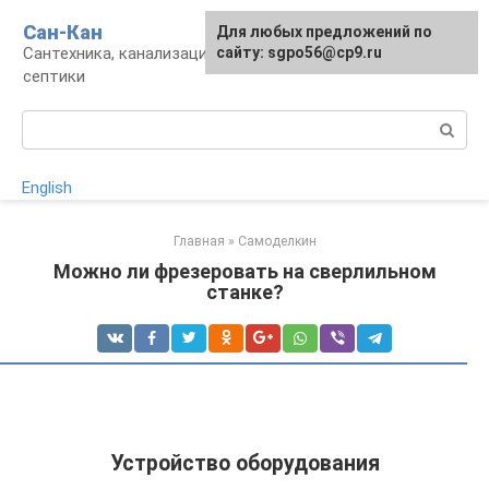
Перейти
Сан-Кан
Для любых предложений по
к
Сантехника, канализация, водопровод,
сайту: sgpo56@cp9.ru
контенту
септики
Поиск:
English
Главная
»
Самоделкин
Можно ли фрезеровать на сверлильном
станке?
Устройство оборудования