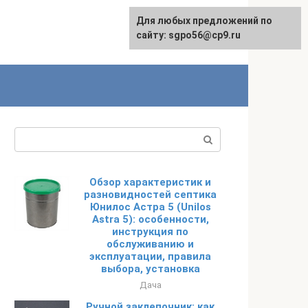
Для любых предложений по
English
сайту: sgpo56@cp9.ru
Поиск:
Обзор характеристик и
разновидностей септика
Юнилос Астра 5 (Unilos
Astra 5): особенности,
инструкция по
обслуживанию и
эксплуатации, правила
выбора, установка
Дача
Ручной заклепочник: как