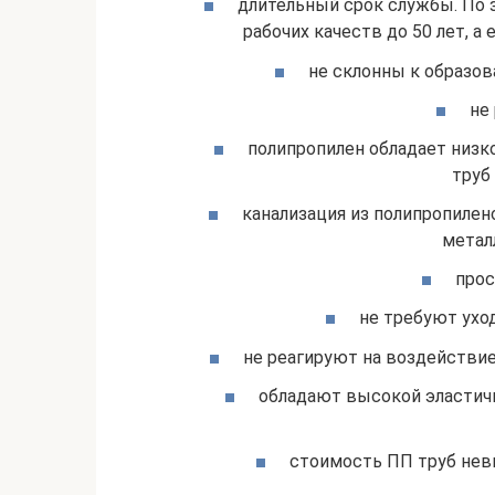
длительный срок службы. По 
рабочих качеств до 50 лет, а 
не склонны к образо
не
полипропилен обладает низк
труб
канализация из полипропилено
метал
прос
не требуют ухо
не реагируют на воздействи
обладают высокой эластич
стоимость ПП труб невы