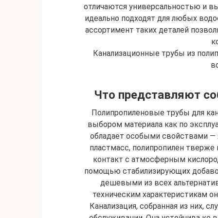
отличаются универсальностью и вы
идеально подходят для любых водо
ассортимент таких деталей позво
к
Канализационные трубы из поли
в
Что представляют со
Полипропиленовые трубы для кан
выбором материала как по эксплуа
обладает особыми свойствами — 
пластмасс, полипропилен тверже 
контакт с атмосферным кислород
помощью стабилизирующих добаво
дешевыми из всех альтернатив
техническим характеристикам они
Канализация, собранная из них, сл
обслуживании. Она устойчива ко