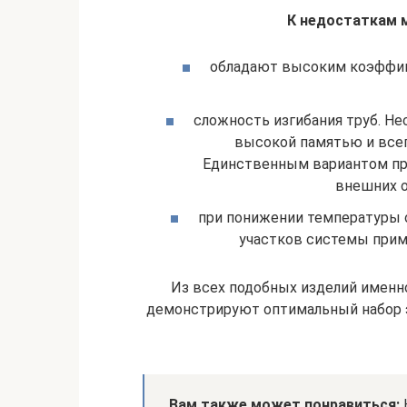
К недостаткам м
обладают высоким коэффиц
сложность изгибания труб. Не
высокой памятью и всег
Единственным вариантом пр
внешних о
при понижении температуры о
участков системы прим
Из всех подобных изделий имен
демонстрируют оптимальный набор э
Вам также может понравиться:
К