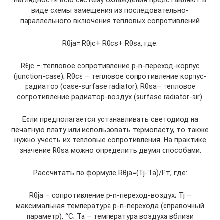
виде схемы замещения из последовательно-
параллельного включения тепловых сопротивлений
Rθja= Rθjc+ Rθcs+ Rθsa, где:
Rθjc – тепловое сопротивление p-n-переход-корпус
(junction-case); Rθcs – тепловое сопротивление корпус-
радиатор (case-surfase radiator); Rθsa– тепловое
сопротивление радиатор-воздух (surfase radiator-air).
Если предполагается устанавливать светодиод на
печатную плату или использовать термопасту, то также
нужно учесть их тепловые сопротивления. На практике
значение Rθsa можно определить двумя способами.
Рассчитать по формуле Rθja=(Tj-Ta)/Pт, где:
Rθja – сопротивление p-n-переход-воздух; Tj –
максимальная температура p-n-перехода (справочный
параметр), °C; Ta – температура воздуха вблизи