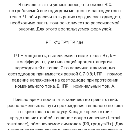
В начале статьи указывалось, что около 70%
потребляемой светодиодом мощности расходуется в
тепло. Чтобы рассчитать радиатор для светодиодов,
необходимо знать точное количество рассеиваемой
энергии. Для этого воспользуемся формулой:
PТ=k*UПР*IПР, где:
PТ – мощность, выделяемая в виде тепла, Вт; k –
коэффициент, учитывающий процент энергии,
переходящей в тепло. Это величина для мощных
светодиодов принимается равной 0,7-0,8; UПР – прямое
падение напряжения на светодиоде при протекании
номинального тока, В; IПР – номинальный ток, А.
Пришло время посчитать количество препятствий,
расположенных на пути прохождения теплового потока
от кристалла к воздуху. Каждое препятствие
представляет собой тепловое сопротивление (termal
resistance), обозначаемое символом (Rθ, градус/Вт). Для
наглядности всю систему охлаждения представляют в