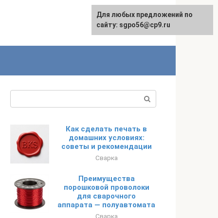
Для любых предложений по
English
сайту: sgpo56@cp9.ru
Поиск:
Как сделать печать в
домашних условиях:
советы и рекомендации
Сварка
Преимущества
порошковой проволоки
для сварочного
аппарата — полуавтомата
Сварка