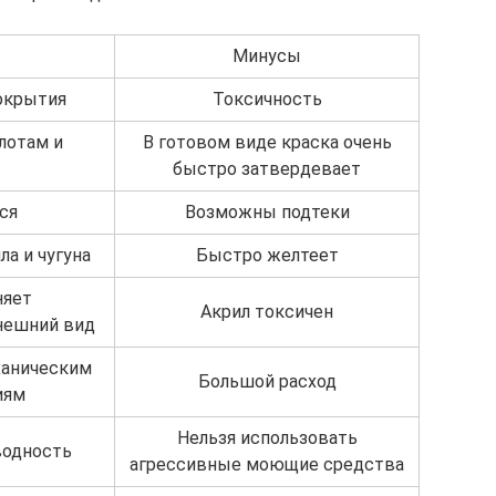
Минусы
окрытия
Токсичность
лотам и
В готовом виде краска очень
быстро затвердевает
ся
Возможны подтеки
ла и чугуна
Быстро желтеет
няет
Акрил токсичен
нешний вид
ханическим
Большой расход
иям
Нельзя использовать
водность
агрессивные моющие средства