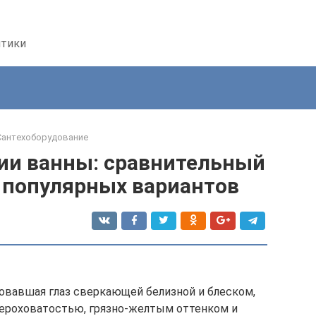
птики
Сантехоборудование
ии ванны: сравнительный
е популярных вариантов
довавшая глаз сверкающей белизной и блеском,
шероховатостью, грязно-желтым оттенком и