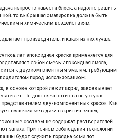
адача непросто навести блеск, а надолго решить
анной, то выбранная эмалировка должна быть
ическим и химическим воздействиям.
едлагает производитель, и какая из них лучше:
сятков лет эпоксидная краска применяется для
редставляет собой смесь: эпоксидная смола,
носится к двухкомпонентным эмалям, требующим
твердителем перед использованием;
ка, в основе которой лежит акрил, завоевывает
есяти лет. По долговечности она не уступает
 представителем двухкомпонентных красок. Как
ьзует наливная методика покрытия ванны;
рсионные составы не содержат растворителей,
еют запаха. При точном соблюдении технологии
 ванны будет служить порядка семи лет.