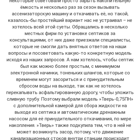
некоторые советовали просто зарыть накопительную
ёмкость и несколько раз за сезон вызывать
ассенизаторскую машину и откачивать её, но такой,
казалось-бы простейший вариант нас не устраивал – не
хотелось всей этой суеты. Обращались в несколько
местных фирм по установке септиков за
консультациями, от них даже приезжали специалисты,
которые не смогли дать внятных ответов на наши
вопросы и посоветовать какую-то конкретную модель
исходя из наших запросов. А нам хотелось, чтобы септик
был как можно более простым, с минимумом
электронной начинки, тоненьких шлангов, которые со
временем могут засориться и с принудительным
сбросом воды на выходе, так как не хотелось
перекапывать асфальтированную дорогу, чтобы уложить
сливную трубу. Поэтому выбрали модель »Тверь-0,75ПН»
с дополнительной камерой для сбора жидкости на
выходе из септика и автоматическим дренажным
насосом для её принудительного откачивания, по мере
накопления. »Тверь» также подкупила тем, что в ней не
может возникнуть засор, потому, что движение
канализационных стоков внутри станции происходит