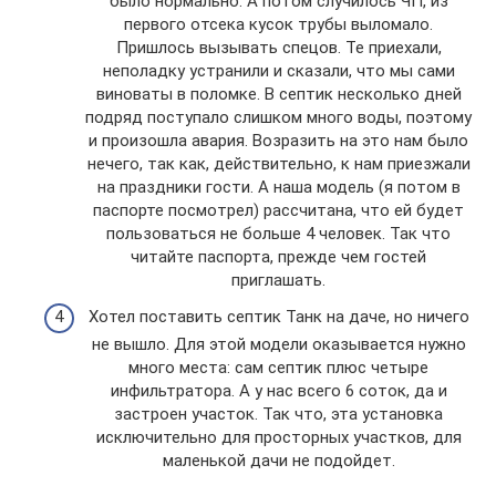
было нормально. А потом случилось ЧП, из
первого отсека кусок трубы выломало.
Пришлось вызывать спецов. Те приехали,
неполадку устранили и сказали, что мы сами
виноваты в поломке. В септик несколько дней
подряд поступало слишком много воды, поэтому
и произошла авария. Возразить на это нам было
нечего, так как, действительно, к нам приезжали
на праздники гости. А наша модель (я потом в
паспорте посмотрел) рассчитана, что ей будет
пользоваться не больше 4 человек. Так что
читайте паспорта, прежде чем гостей
приглашать.
Хотел поставить септик Танк на даче, но ничего
не вышло. Для этой модели оказывается нужно
много места: сам септик плюс четыре
инфильтратора. А у нас всего 6 соток, да и
застроен участок. Так что, эта установка
исключительно для просторных участков, для
маленькой дачи не подойдет.