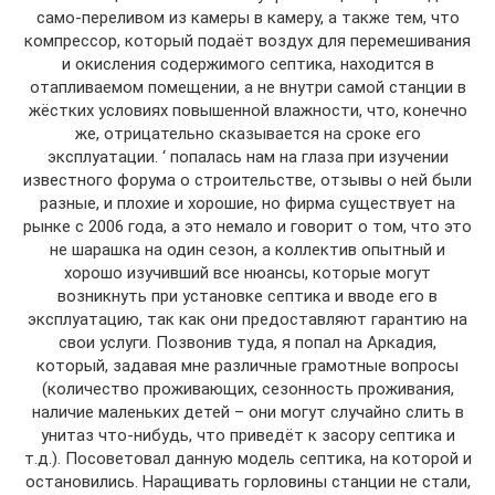
само-переливом из камеры в камеру, а также тем, что
компрессор, который подаёт воздух для перемешивания
и окисления содержимого септика, находится в
отапливаемом помещении, а не внутри самой станции в
жёстких условиях повышенной влажности, что, конечно
же, отрицательно сказывается на сроке его
эксплуатации. ‘ попалась нам на глаза при изучении
известного форума о строительстве, отзывы о ней были
разные, и плохие и хорошие, но фирма существует на
рынке с 2006 года, а это немало и говорит о том, что это
не шарашка на один сезон, а коллектив опытный и
хорошо изучивший все нюансы, которые могут
возникнуть при установке септика и вводе его в
эксплуатацию, так как они предоставляют гарантию на
свои услуги. Позвонив туда, я попал на Аркадия,
который, задавая мне различные грамотные вопросы
(количество проживающих, сезонность проживания,
наличие маленьких детей – они могут случайно слить в
унитаз что-нибудь, что приведёт к засору септика и
т.д.). Посоветовал данную модель септика, на которой и
остановились. Наращивать горловины станции не стали,