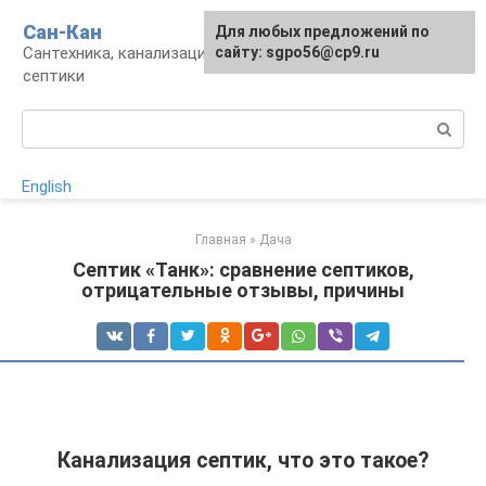
Перейти
Сан-Кан
Для любых предложений по
к
Сантехника, канализация, водопровод,
сайту: sgpo56@cp9.ru
контенту
септики
Поиск:
English
Главная
»
Дача
Септик «Танк»: сравнение септиков,
отрицательные отзывы, причины
Канализация септик, что это такое?