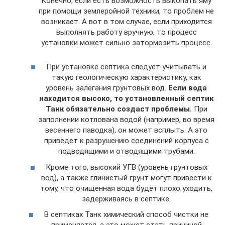
Конечно, если есть возможность выкопать яму
при помощи землеройной техники, то проблем не
возникает. А вот в том случае, если приходится
выполнять работу вручную, то процесс
установки может сильно затормозить процесс.
При установке септика следует учитывать и
такую геологическую характеристику, как
уровень залегания грунтовых вод.
Если вода
находится высоко, то установленный септик
Танк обязательно создаст проблемы.
При
заполнении котлована водой (например, во время
весеннего паводка), он может всплыть. А это
приведет к разрушению соединений корпуса с
подводящими и отводящими трубами.
Кроме того, высокий УГВ (уровень грунтовых
вод), а также глинистый грунт могут привести к
тому, что очищенная вода будет плохо уходить,
задерживаясь в септике.
В септиках Танк химический способ чистки не